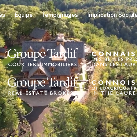
és
Équipe
Témoignages
Implication Social