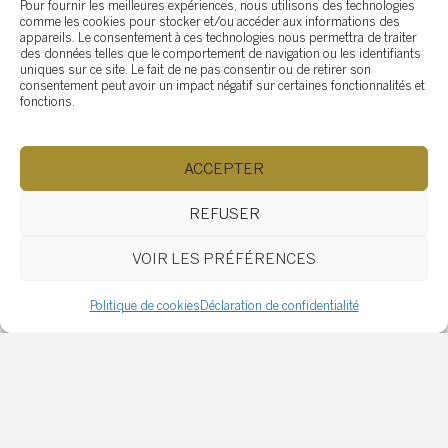
Pour fournir les meilleures expériences, nous utilisons des technologies
comme les cookies pour stocker et/ou accéder aux informations des
appareils. Le consentement à ces technologies nous permettra de traiter
Catégories
des données telles que le comportement de navigation ou les identifiants
uniques sur ce site. Le fait de ne pas consentir ou de retirer son
consentement peut avoir un impact négatif sur certaines fonctionnalités et
Commercial
Finance
Investissement
fonctions.
Résidentiel
ACCEPTER
Articles relatifs
REFUSER
Droit de passage au Québec
VOIR LES PRÉFÉRENCES
: comprendre, repérer et
éviter les surprises
Politique de cookies
Déclaration de confidentialité
Ce qu’il faut faire avant de
partir en vacances