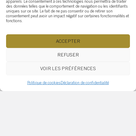
appareils. Le consentement à ces technologies nous permettra de traiter
des données telles que le comportement de navigation ou les identifiants
uniques sur ce site. Le fait de ne pas consentir ou de retirer son
consentement peut avoir un impact négatif sur certaines fonctionnalités et
fonctions.
ACCEPTER
REFUSER
VOIR LES PRÉFÉRENCES
Pourquoi certains acheteurs cherchent
absolument une salle de lavage fermée?
Politique de cookies
Déclaration de confidentialité
2026-03-23
Lorsqu’on magasine une propriété, chaque détail
compte : le nombre de chambres, la cuisine
rénovée, la cour arrière… et parfois, la salle de
lavage. Pour certains acheteurs, avoir une salle de
lavage fermée n’est pas un simple bonus, mais un