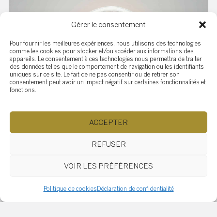
Gérer le consentement
Pour fournir les meilleures expériences, nous utilisons des technologies
comme les cookies pour stocker et/ou accéder aux informations des
appareils. Le consentement à ces technologies nous permettra de traiter
des données telles que le comportement de navigation ou les identifiants
uniques sur ce site. Le fait de ne pas consentir ou de retirer son
consentement peut avoir un impact négatif sur certaines fonctionnalités et
fonctions.
ACCEPTER
L’Immobilier Commercial et le Défi de
REFUSER
l’Innovation
VOIR LES PRÉFÉRENCES
2026-01-05
Politique de cookies
Déclaration de confidentialité
L’Immobilier Commercial et le Défi de l’Innovation
Dans le paysage dynamique de l’immobilier au