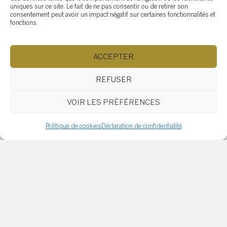
uniques sur ce site. Le fait de ne pas consentir ou de retirer son
consentement peut avoir un impact négatif sur certaines fonctionnalités et
fonctions.
Quelles sont les modalités
ACCEPTER
d’un bail commercial
REFUSER
VOIR LES PRÉFÉRENCES
Politique de cookies
Déclaration de confidentialité
Exploiter le toit de sa bâtisse
commerciale : transformer
un espace inutilisé en
véritable atout immobilier
Comment gérer les fourmis,