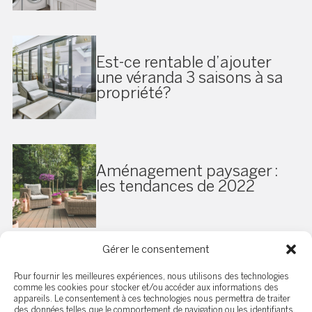
Est-ce rentable d’ajouter
une véranda 3 saisons à sa
propriété?
Aménagement paysager :
les tendances de 2022
Gérer le consentement
Ce qu’il faut savoir sur la
Pour fournir les meilleures expériences, nous utilisons des technologies
comme les cookies pour stocker et/ou accéder aux informations des
fosse septique
appareils. Le consentement à ces technologies nous permettra de traiter
des données telles que le comportement de navigation ou les identifiants