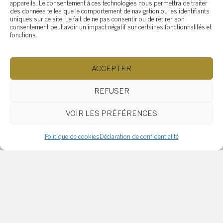
appareils. Le consentement à ces technologies nous permettra de traiter
des données telles que le comportement de navigation ou les identifiants
uniques sur ce site. Le fait de ne pas consentir ou de retirer son
consentement peut avoir un impact négatif sur certaines fonctionnalités et
Je consens à recevoir des courriels de marketing et de
fonctions.
service à la clientèle. Lire la
Politique de confidentialité et
les conditions de service
pour plus d'informations.
ACCEPTER
REFUSER
VOIR LES PRÉFÉRENCES
Politique de cookies
Déclaration de confidentialité