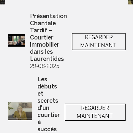
Présentation
Chantale
Tardif –
Courtier
REGARDER
immobilier
MAINTENANT
dans les
Laurentides
29-08-2025
Les
débuts
et
secrets
d'un
REGARDER
courtier
MAINTENANT
à
succès