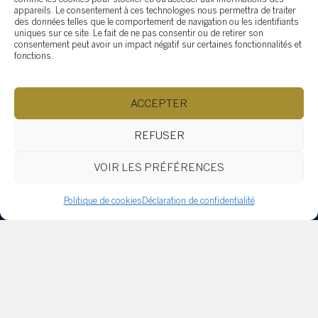
appareils. Le consentement à ces technologies nous permettra de traiter
des données telles que le comportement de navigation ou les identifiants
uniques sur ce site. Le fait de ne pas consentir ou de retirer son
consentement peut avoir un impact négatif sur certaines fonctionnalités et
fonctions.
SOTHEBY'S SAINT-SAUVEUR
407 rue Principale, Saint-Sauveur QC J0R 1R4
ACCEPTER
(514) 532-0632
ac.ytlaersybehtos@fidratc
Parcourir le contenu...
REFUSER
Comment vendre
VOIR LES PRÉFÉRENCES
Pourquoi Sotheby’s international reality ?
Pourquoi engager le Groupe Tardif ?
Politique de cookies
Déclaration de confidentialité
Comment choisir le bon courtier
Acheter
Propriétés
Équipe
Témoignages
Implication Sociale