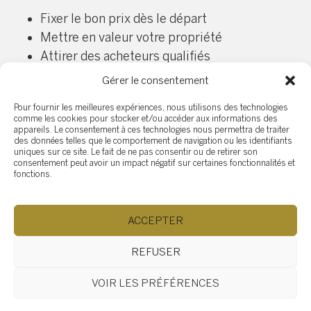
Fixer le bon prix dès le départ
Mettre en valeur votre propriété
Attirer des acheteurs qualifiés
Négocier efficacement les offres
Gérer le consentement
Son expertise permet souvent de réduire
Pour fournir les meilleures expériences, nous utilisons des technologies
considérablement le délai de vente tout en
comme les cookies pour stocker et/ou accéder aux informations des
optimisant le prix obtenu.
appareils. Le consentement à ces technologies nous permettra de traiter
des données telles que le comportement de navigation ou les identifiants
uniques sur ce site. Le fait de ne pas consentir ou de retirer son
consentement peut avoir un impact négatif sur certaines fonctionnalités et
En résumé, le délai de vente d’une propriété au
fonctions.
Québec dépend d’un ensemble de facteurs
interconnectés : le marché, le prix, l’emplacement,
ACCEPTER
la présentation et la stratégie de mise en marché.
Une bonne préparation et un accompagnement
REFUSER
professionnel font toute la différence pour vendre
rapidement et efficacement.
VOIR LES PRÉFÉRENCES