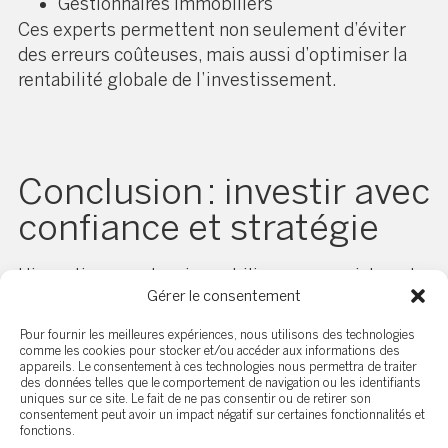
Gestionnaires immobiliers
Ces experts permettent non seulement d’éviter
des erreurs coûteuses, mais aussi d’optimiser la
rentabilité globale de l’investissement.
Conclusion : investir avec
confiance et stratégie
L’investissement en immobilier commercial peut
Gérer le consentement
être extrêmement rentable, à condition de bien
gérer les risques associés. En adoptant une
Pour fournir les meilleures expériences, nous utilisons des technologies
approche structurée — basée sur l’analyse, la
comme les cookies pour stocker et/ou accéder aux informations des
appareils. Le consentement à ces technologies nous permettra de traiter
diversification, une gestion rigoureuse et
des données telles que le comportement de navigation ou les identifiants
l’accompagnement de professionnels — il est
uniques sur ce site. Le fait de ne pas consentir ou de retirer son
consentement peut avoir un impact négatif sur certaines fonctionnalités et
possible de sécuriser ses investissements et de
fonctions.