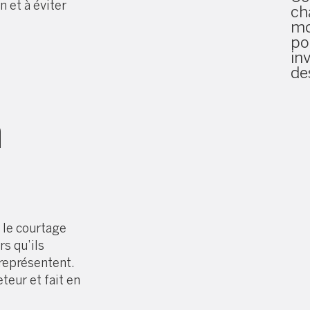
n et à éviter
ch
mo
po
in
de
n
r le courtage
s qu’ils
 représentent.
eteur et fait en