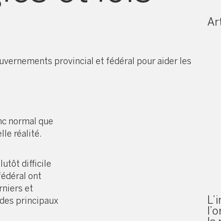
Art
ouvernements provincial et fédéral pour aider les
nc normal que
lle réalité.
utôt difficile
fédéral ont
niers et
L’
n des principaux
l’