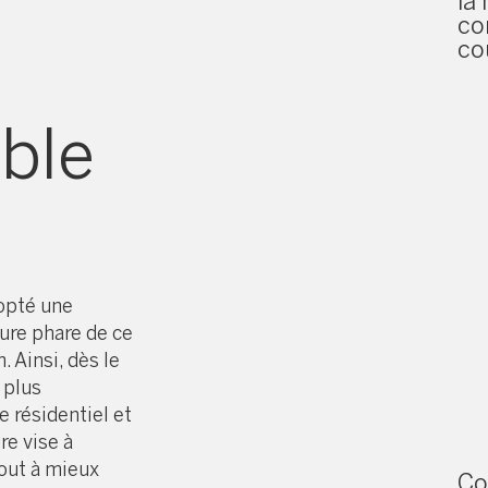
la
co
re
co
uble
opté une
sure phare de ce
. Ainsi, dès le
 plus
 résidentiel et
e vise à
tout à mieux
Co