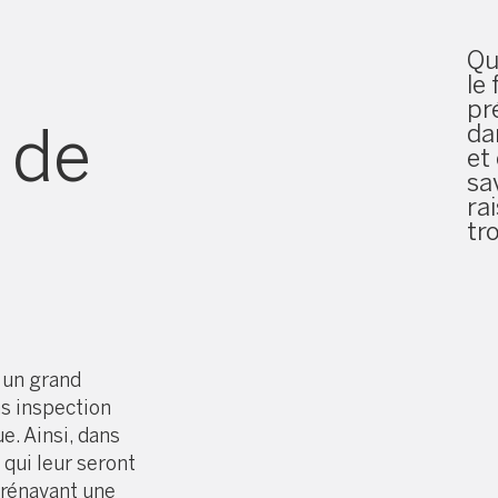
Qu
le
pr
 de
da
et
sav
ra
tr
 un grand
s inspection
e. Ainsi, dans
 qui leur seront
orénavant une