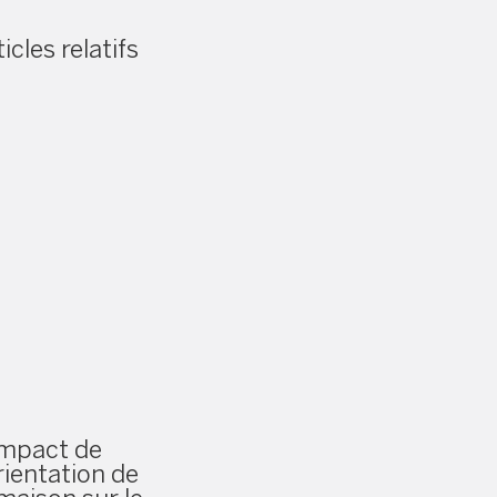
icles relatifs
impact de
orientation de