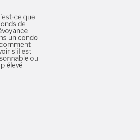
’est-ce que
 fonds de
évoyance
ns un condo
 comment
oir s’il est
isonnable ou
op élevé