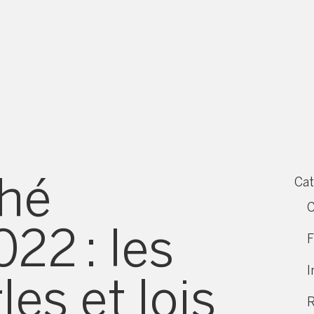
ché
Cat
C
22 : les
F
I
les et lois
R