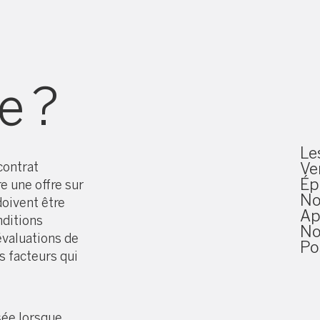
re
e ?
Le
Ve
contrat
Ép
e une offre sur
No
doivent être
Ap
nditions
No
évaluations de
Po
s facteurs qui
sée lorsque