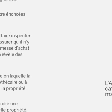
être énoncées
 faire inspecter
surer qu’il n’y
romesse d’achat
n révèle des
elon laquelle la
thécaire ou à
L’
caf
 la propriété.
ma
endre une
lle propriété,