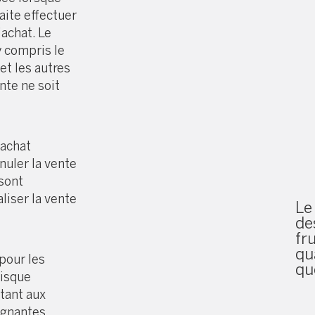
aite effectuer
’achat. Le
y compris le
 et les autres
nte ne soit
’achat
nuler la vente
 sont
aliser la vente
Le
de
fru
qu
 pour les
qu
risque
tant aux
ignantes.