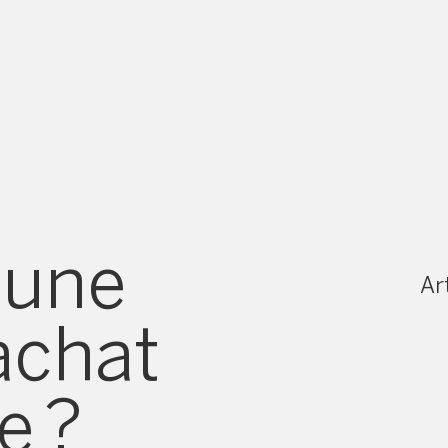
'une
Art
achat
e ?