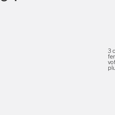
3 
fe
vo
pl