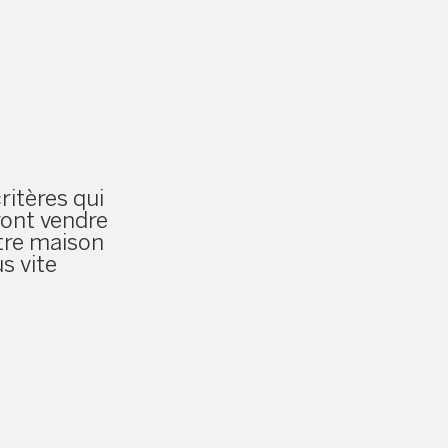
critères qui
ront vendre
tre maison
us vite