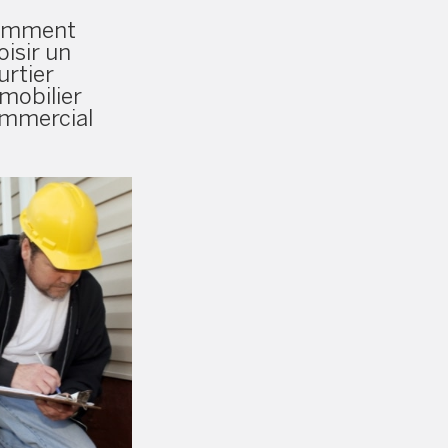
omment
oisir un
urtier
mobilier
mmercial