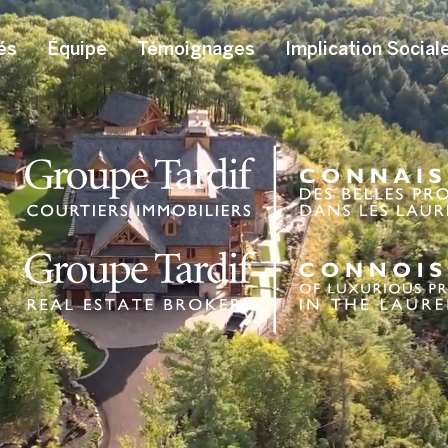
és
Équipe
Témoignages
Implication Social