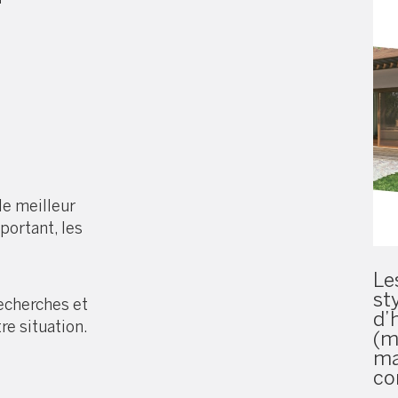
le meilleur
portant, les
Le
st
recherches et
d’
re situation.
(m
ma
co