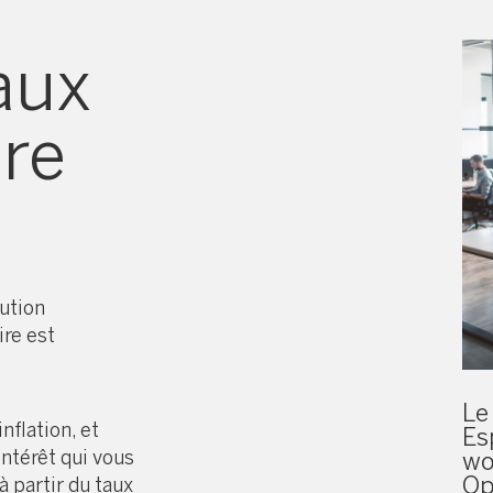
re
aux
tre
tution
ire est
Le
nflation, et
Es
intérêt qui vous
wo
Op
à partir du taux