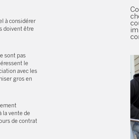
C
ch
el à considérer
co
s doivent être
im
co
ne sont pas
téressent le
ciation avec les
miser gros en
rsement
à la vente de
ours de contrat