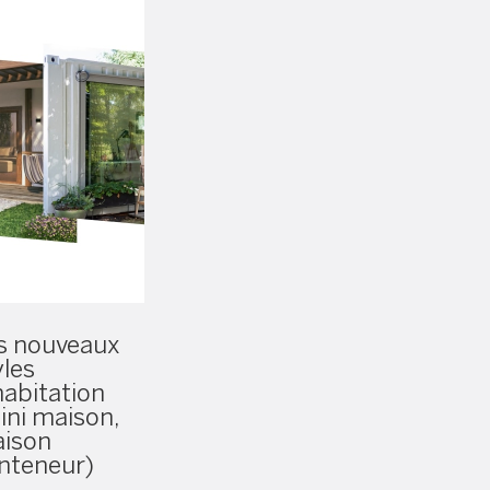
s nouveaux
yles
habitation
ini maison,
ison
nteneur)