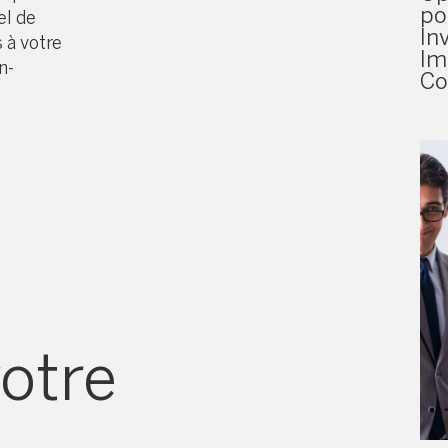
po
el de
In
s à votre
Im
n-
Co
votre