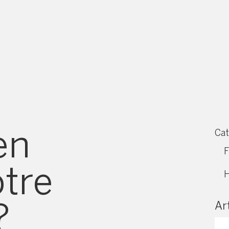
en
Cat
F
tre
?
Art