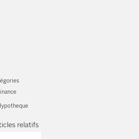
égories
inance
Hypotheque
icles relatifs