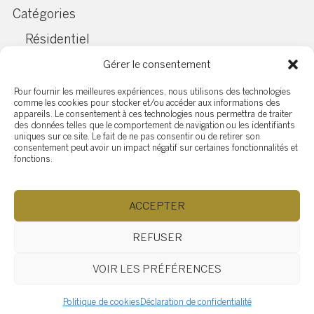
Catégories
Résidentiel
Gérer le consentement
Articles relatifs
Pour fournir les meilleures expériences, nous utilisons des technologies
comme les cookies pour stocker et/ou accéder aux informations des
appareils. Le consentement à ces technologies nous permettra de traiter
Les Avantages Cachés des
des données telles que le comportement de navigation ou les identifiants
Emplacements en
uniques sur ce site. Le fait de ne pas consentir ou de retirer son
consentement peut avoir un impact négatif sur certaines fonctionnalités et
Périphérie pour les
fonctions.
Entreprises
ACCEPTER
Quels sont les subventions
REFUSER
rénos disponibles au
Québec/Canada
VOIR LES PRÉFÉRENCES
Politique de cookies
Déclaration de confidentialité