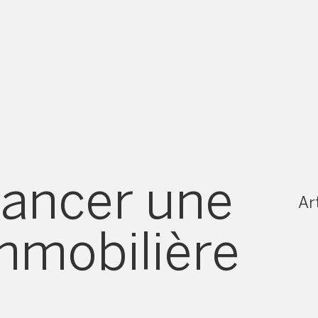
ancer une
Art
immobilière