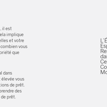
re
il est
ela implique
L’
lles et votre
Es
a combien vous
Re
priété que
da
Ce
Co
Mo
al dans
t élevée vous
ions de prêt.
e prendre des
 de prêt.