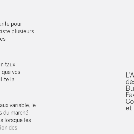
ante pour
xiste plusieurs
res
un taux
e que vos
L’
ite la
de
Bu
Fa
Co
ux variable, le
et 
ns du marché.
s lorsque les
tion des