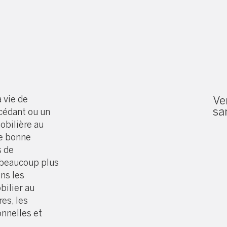
 vie de
Ve
sa
cédant ou un
obilière au
e bonne
s de
 beaucoup plus
ons les
bilier au
es, les
nnelles et