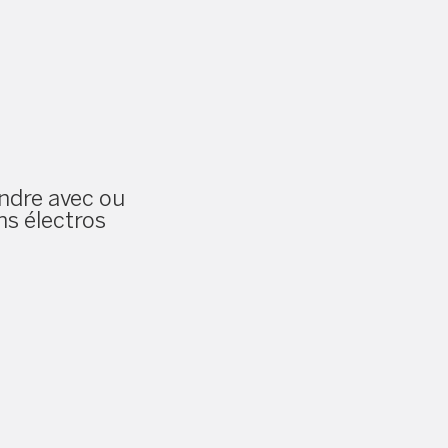
ndre avec ou
ns électros