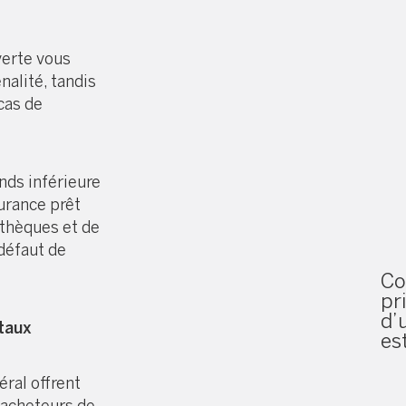
erte vous
alité, tandis
cas de
nds inférieure
urance prêt
othèques et de
défaut de
Co
pr
d’
ntaux
est
ral offrent
 acheteurs de