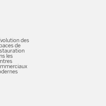
Évolution des
paces de
stauration
ns les
ntres
mmerciaux
dernes