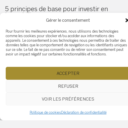
5 principes de base pour investir en
immobilier
Gérer le consentement
2021-06-07
Pour fournir les meilleures expériences, nous utilisons des technologies
comme les cookies pour stocker et/ou accéder aux informations des
Vous voulez commencer à investir en immobilier?
appareils. Le consentement à ces technologies nous permettra de traiter des
Découvrez les 5 principes de base pour des
données telles que le comportement de navigation ou les identifiants uniques
sur ce site. Le fait de ne pas consentir ou de retirer son consentement peut
investissements profitables.
avoir un impact négatif sur certaines fonctionnalités et fonctions.
LIRE LA SUITE
ACCEPTER
REFUSER
VOIR LES PRÉFÉRENCES
Politique de cookies
Déclaration de confidentialité