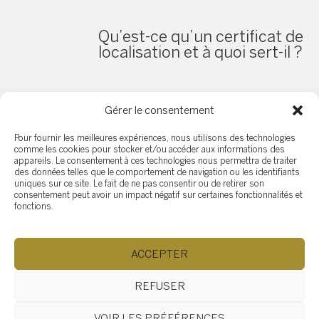
Qu’est-ce qu’un certificat de
localisation et à quoi sert-il ?
Gérer le consentement
Pour fournir les meilleures expériences, nous utilisons des technologies
Guide pour Adapter une
comme les cookies pour stocker et/ou accéder aux informations des
Propriété aux Personnes à
appareils. Le consentement à ces technologies nous permettra de traiter
des données telles que le comportement de navigation ou les identifiants
Mobilité Réduite
uniques sur ce site. Le fait de ne pas consentir ou de retirer son
consentement peut avoir un impact négatif sur certaines fonctionnalités et
fonctions.
ACCEPTER
Les erreurs les plus
fréquentes des vendeurs
REFUSER
débutants (et comment les
éviter)
VOIR LES PRÉFÉRENCES