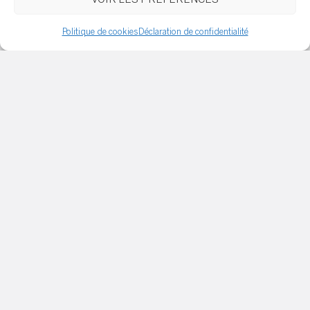
Politique de cookies
Déclaration de confidentialité
Quels sont les subventions
rénos disponibles au
Québec/Canada
Acheter une maison à
rénover : bonne affaire ou
gouffre financier ?
Les plus belles idées déco
pour une superbe chambre