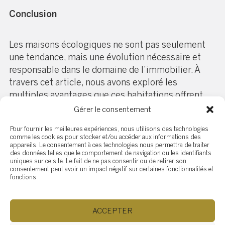
Conclusion
Les maisons écologiques ne sont pas seulement
une tendance, mais une évolution nécessaire et
responsable dans le domaine de l’immobilier. À
travers cet article, nous avons exploré les
multiples avantages que ces habitations offrent,
tant pour l’environnement, l’économie, que pour la
Gérer le consentement
santé et le bien-être des individus.
Pour fournir les meilleures expériences, nous utilisons des technologies
comme les cookies pour stocker et/ou accéder aux informations des
appareils. Le consentement à ces technologies nous permettra de traiter
Nous avons vu comment les maisons écologiques
des données telles que le comportement de navigation ou les identifiants
uniques sur ce site. Le fait de ne pas consentir ou de retirer son
contribuent à la réduction de l’empreinte carbone
consentement peut avoir un impact négatif sur certaines fonctionnalités et
et à la préservation des ressources naturelles,
fonctions.
grâce à l’utilisation de matériaux durables et de
technologies écoénergétiques. De plus, l’aspect
ACCEPTER
économique n’est pas en reste : ces maisons