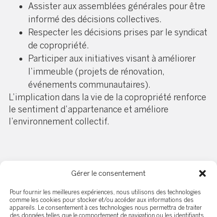
Assister aux assemblées générales pour être
informé des décisions collectives.
Respecter les décisions prises par le syndicat
de copropriété.
Participer aux initiatives visant à améliorer
l’immeuble (projets de rénovation,
événements communautaires).
L’implication dans la vie de la copropriété renforce
le sentiment d’appartenance et améliore
l’environnement collectif.
Conclusion
Gérer le consentement
Pour fournir les meilleures expériences, nous utilisons des technologies
Vivre en copropriété signifie partager un espace
comme les cookies pour stocker et/ou accéder aux informations des
commun avec d’autres personnes, ce qui demande
appareils. Le consentement à ces technologies nous permettra de traiter
des données telles que le comportement de navigation ou les identifiants