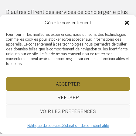
D’autres offrent des services de conciergerie plus
complets, comme la réservation de taxis, la
Gérer le consentement
planification de réparations ou la gestion
d’absences. Ce type de service s’adresse
Pour fournir les meilleures expériences, nous utilisons des technologies
comme les cookies pour stocker et/ou accéder aux informations des
particulièrement aux résidents très occupés ou
appareils. Le consentement à ces technologies nous permettra de traiter
aux propriétaires de résidences secondaires.
des données telles que le comportement de navigation ou les identifiants
uniques sur ce site. Le fait de ne pas consentir ou de retirer son
consentement peut avoir un impact négatif sur certaines fonctionnalités et
fonctions.
ACCEPTER
Conclusion
REFUSER
Les commodités d’une copropriété ne sont pas de
VOIR LES PRÉFÉRENCES
simples extras : elles contribuent à une qualité de
vie supérieure, attirent des acheteurs potentiels et
Politique de cookies
Déclaration de confidentialité
peuvent bonifier la valeur de revente. Il est donc
essentiel de bien les évaluer au moment d’un