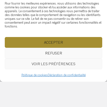
gym à la maison
Pour fournir les meilleures expériences, nous utilisons des technologies
comme les cookies pour stocker et/ou accéder aux informations des
appareils. Le consentement à ces technologies nous permettra de traiter
des données telles que le comportement de navigation ou les identifiants
uniques sur ce site. Le fait de ne pas consentir ou de retirer son
consentement peut avoir un impact négatif sur certaines fonctionnalités et
fonctions.
Qu’est-ce qu’une propriété
classée patrimoine culturel
ACCEPTER
et ses enjeux pour un
propriétaire
REFUSER
VOIR LES PRÉFÉRENCES
Comment bien magasiner
Politique de cookies
Déclaration de confidentialité
votre hypothèque ?