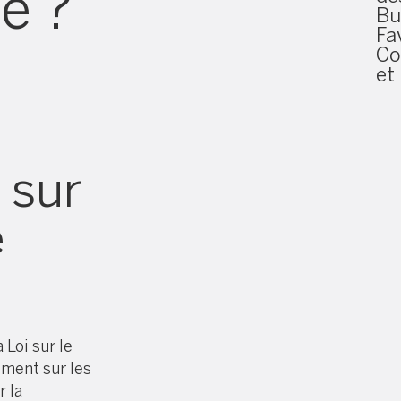
e ?
Bu
Fa
Co
et 
 sur
e
a Loi sur le
ement sur les
r la