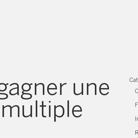
 gagner une
Cat
C
 multiple
F
I
R