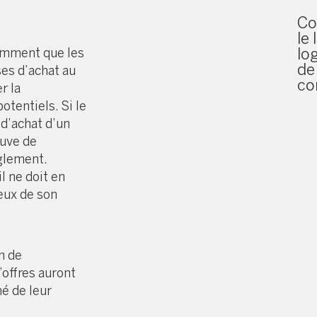
Co
le
lo
tamment que les
de
es d’achat au
co
r la
otentiels. Si le
 d’achat d’un
euve de
glement.
 il ne doit en
eux de son
n de
offres auront
é de leur