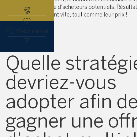
faible que le nombre d’acheteurs potentiels. Résultat
Abonnez-vous à l'alerte immobiliè
propriétés s’envolent vite, tout comme leur prix !
View more
Quelle stratégi
devriez-vous
adopter afin d
gagner une off