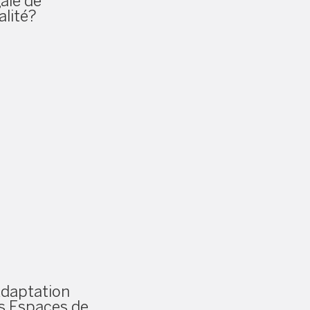
gale de
alité?
Adaptation
s Espaces de