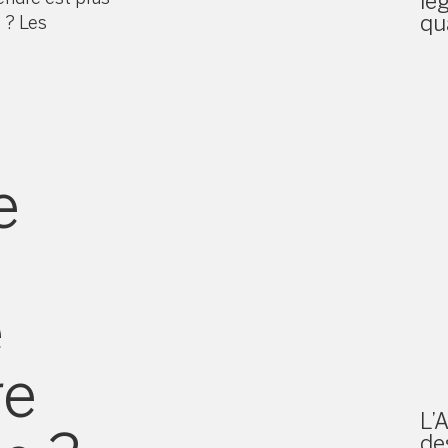
lé
qu
 ? Les
re
e
e
re
L’
de