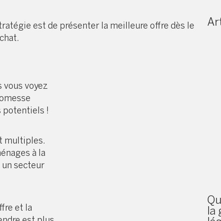
Art
tratégie est de présenter la meilleure offre dès le
chat.
s vous voyez
promesse
potentiels !
t multiples.
ménages à la
 un secteur
Qu
fre et la
la
endre est plus