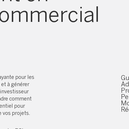
Commercial
ayante pour les
Gu
Ad
e et à générer
Pr
 investisseur
Pe
endre comment
Mo
entiel pour
Ré
de vos projets.