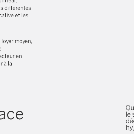
ntréal,
s différentes
ative et les
e loyer moyen,
e
ecteur en
 à la
Qu
pace
le 
dé
hy