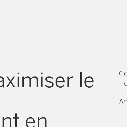
imiser le
Cat
C
Art
nt en