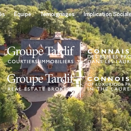
és
Équipe
Témoignages
Implication Social