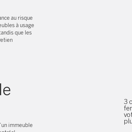
rance au risque
eubles à usage
tandis que les
retien
le
3 
fe
vo
pl
 d’un immeuble