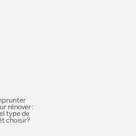
prunter
ur rénover :
el type de
êt choisir?