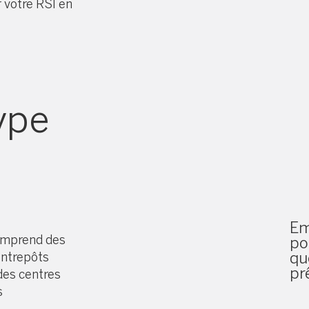
 votre RSI en
re
type
Em
comprend des
po
qu
entrepôts
pr
des centres
s