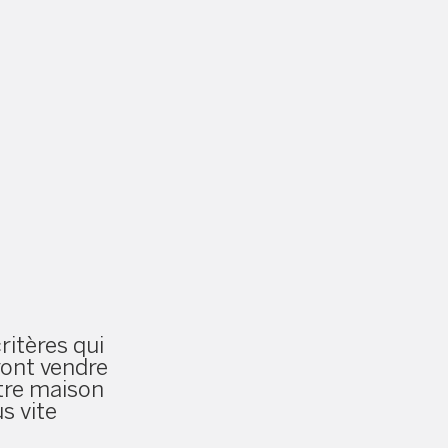
critères qui
ront vendre
tre maison
us vite