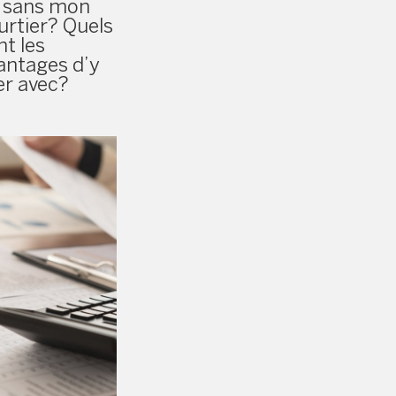
 sans mon
urtier? Quels
nt les
antages d’y
ler avec?