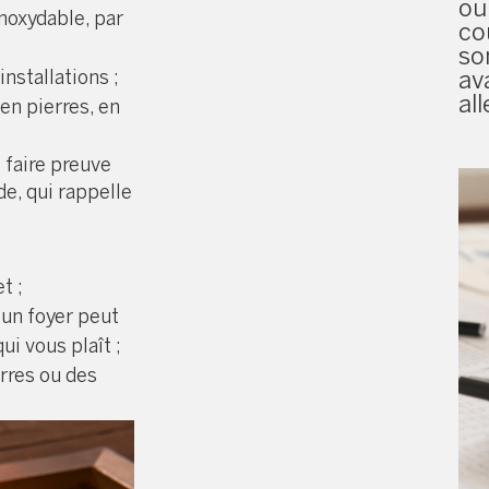
ou
inoxydable, par
co
so
nstallations ;
av
al
 en pierres, en
 faire preuve
e, qui rappelle
t ;
 un foyer peut
ui vous plaît ;
erres ou des