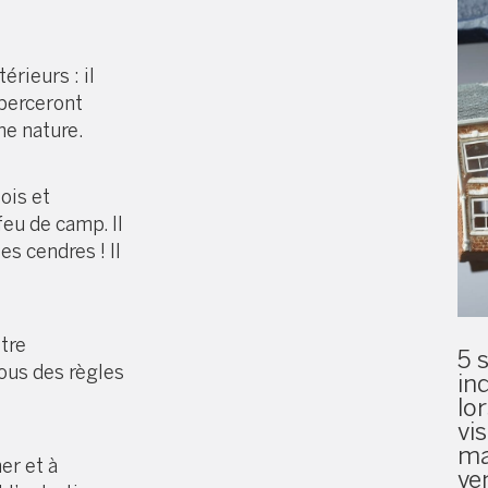
re
érieurs : il
 berceront
ne nature.
ois et
feu de camp. Il
es cendres ! Il
tre
5 
ous des règles
in
lo
vi
ma
er et à
ve