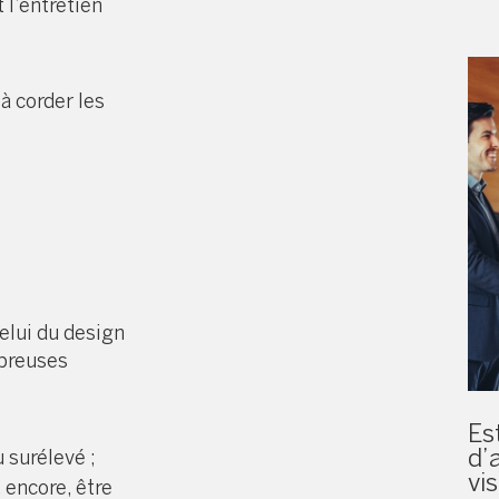
 l’entretien
à corder les
elui du design
mbreuses
Es
d’
u surélevé ;
vis
 encore, être