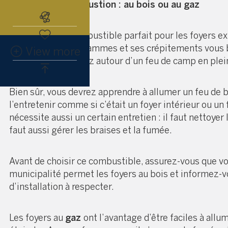
Le mode de combustion : au bois ou au gaz
Abonnez-vous à l'alerte immobiliè
Le
bois
est un combustible parfait pour les foyers ext
produit de belles flammes et ses crépitements vous
View more
comme si vous étiez autour d’un feu de camp en plei
Bien sûr, vous devrez apprendre à allumer un feu de b
l’entretenir comme si c’était un foyer intérieur ou un 
nécessite aussi un certain entretien : il faut nettoyer l
faut aussi gérer les braises et la fumée.
Avant de choisir ce combustible, assurez-vous que vo
municipalité permet les foyers au bois et informez-v
d’installation à respecter.
Les foyers au
gaz
ont l’avantage d’être faciles à allum