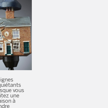
signes
quiétants
rsque vous
sitez une
ison à
ndre