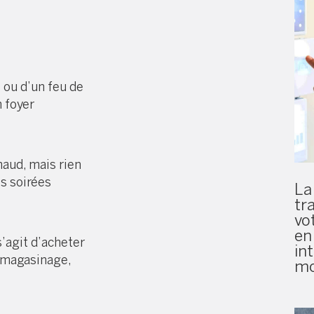
 ou d’un feu de
n foyer
haud, mais rien
s soirées
La
tr
vo
en
’agit d’acheter
int
u magasinage,
mo