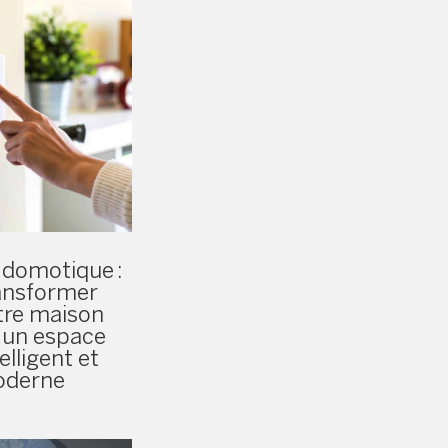
 domotique :
ansformer
tre maison
 un espace
elligent et
derne