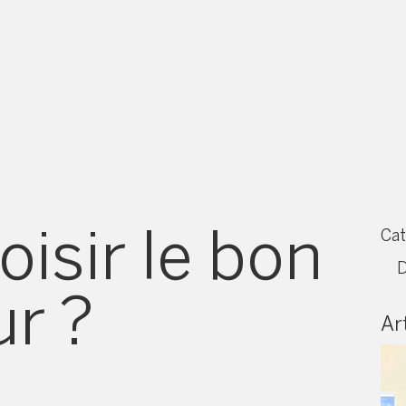
sir le bon
Cat
D
ur ?
Art