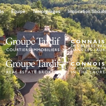
és
Équipe
Témoignages
Implication Social