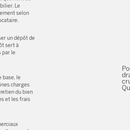
ilier. Le
re
uement selon
ocataire.
rser un dépôt de
ôt sert à
 par le
Po
dr
 base, le
cr
aines charges
Qu
tretien du bien
s et les frais
merciaux