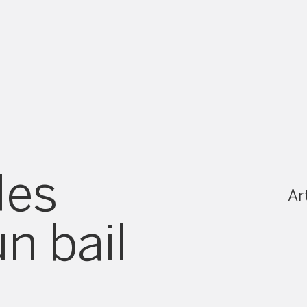
les
Art
n bail