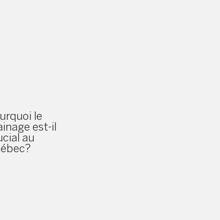
urquoi le
ainage est-il
ucial au
ébec?