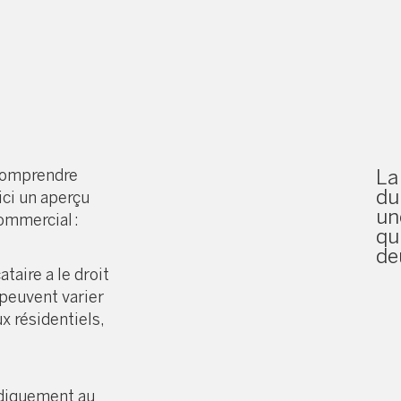
 comprendre
La
du
ici un aperçu
un
ommercial :
qu
de
ataire a le droit
peuvent varier
x résidentiels,
iodiquement au