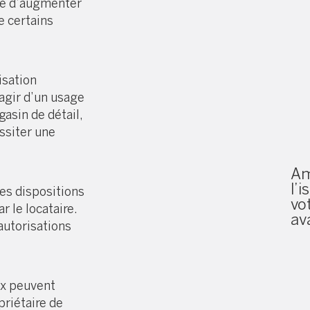
re d’augmenter
e certains
lisation
’agir d’un usage
asin de détail,
essiter une
Am
l’i
es dispositions
vo
 le locataire.
av
autorisations
ux peuvent
priétaire de