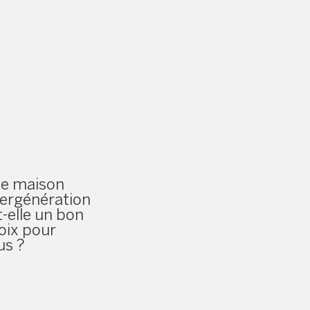
e maison
tergénérationnelle
t-elle un bon
oix pour
us ?