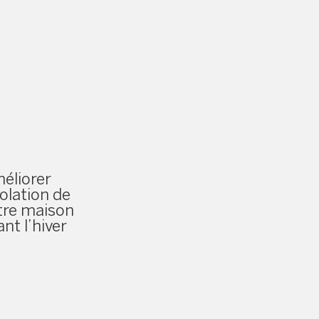
éliorer
solation de
tre maison
ant l’hiver