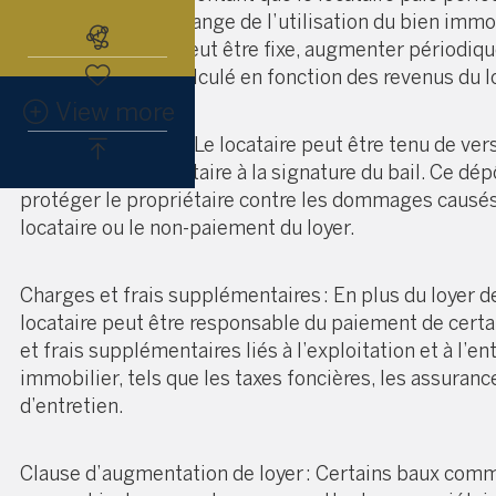
propriétaire en échange de l’utilisation du bien immob
Abonnez-vous à l'alerte immobiliè
montant du loyer peut être fixe, augmenter périodiq
un indice ou être calculé en fonction des revenus du l
View more
Dépôt de garantie : Le locataire peut être tenu de ve
garantie au propriétaire à la signature du bail. Ce dép
protéger le propriétaire contre les dommages causés
locataire ou le non-paiement du loyer.
Charges et frais supplémentaires : En plus du loyer de
locataire peut être responsable du paiement de cert
et frais supplémentaires liés à l’exploitation et à l’en
immobilier, tels que les taxes foncières, les assurance
d’entretien.
Clause d’augmentation de loyer : Certains baux com