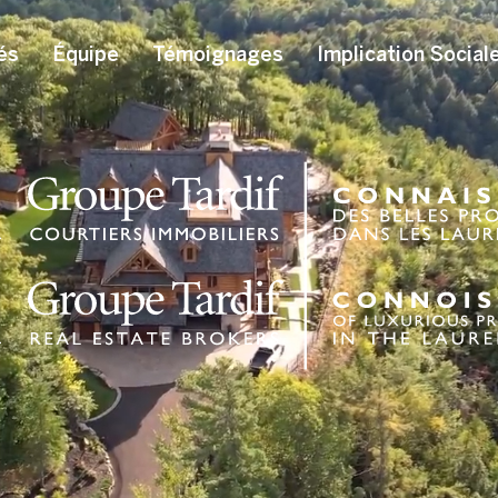
és
Équipe
Témoignages
Implication Social