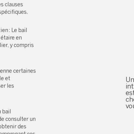
Ces clauses
spécifiques.
en : Le bail
iétaire en
ier, y compris
tienne certaines
le et
Un
in
er les
es
ch
vo
 bail
de consulter un
obtenir des
 comprenant ces