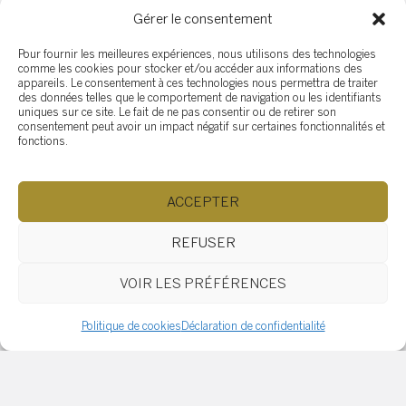
besoins. Je suis là pour vous guider à chaque
Gérer le consentement
étape de votre projet immobilier.
Pour fournir les meilleures expériences, nous utilisons des technologies
comme les cookies pour stocker et/ou accéder aux informations des
appareils. Le consentement à ces technologies nous permettra de traiter
des données telles que le comportement de navigation ou les identifiants
Catégories
uniques sur ce site. Le fait de ne pas consentir ou de retirer son
consentement peut avoir un impact négatif sur certaines fonctionnalités et
fonctions.
Résidentiel
Articles relatifs
ACCEPTER
REFUSER
Comment l’immobilier
commercial stimule
VOIR LES PRÉFÉRENCES
l’innovation des villes
Politique de cookies
Déclaration de confidentialité
Comment choisir un espace