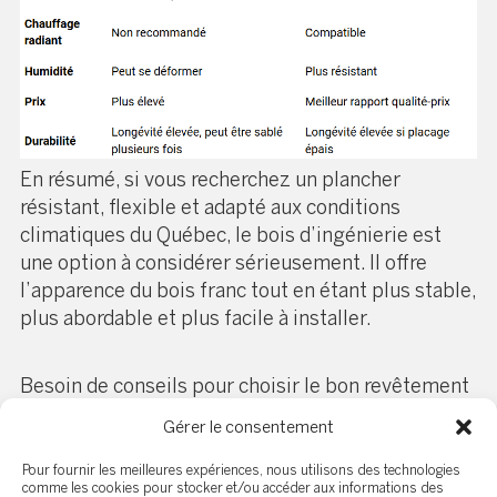
En résumé, si vous recherchez un plancher
résistant, flexible et adapté aux conditions
climatiques du Québec, le bois d’ingénierie est
une option à considérer sérieusement. Il offre
l’apparence du bois franc tout en étant plus stable,
plus abordable et plus facile à installer.
Besoin de conseils pour choisir le bon revêtement
de sol pour votre propriété ? Contactez un expert
Gérer le consentement
en immobilier qui saura vous guider vers les
meilleures options adaptées à votre projet !
Pour fournir les meilleures expériences, nous utilisons des technologies
comme les cookies pour stocker et/ou accéder aux informations des