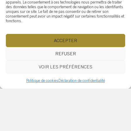
appareils. Le consentement à ces technologies nous permettra de traiter
des données telles que le comportement de navigation ou les identifiants
uniques sur ce site. Le fait de ne pas consentir ou de retirer son
consentement peut avoir un impact négatif sur certaines fonctionnalités et
Catégories
fonctions.
Secteurs
ACCEPTER
Articles relatifs
REFUSER
Bien préparer sa rencontre
VOIR LES PRÉFÉRENCES
chez le notaire
Politique de cookies
Déclaration de confidentialité
Quel est l’état de
l’immobilier commercial
depuis la pandémie?