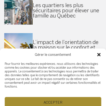
Les quartiers les plus
sécuritaires pour élever une
famille au Québec
L’impact de l’orientation de
la maison sur le confort et
les coûts d’énergie
Gérer le consentement
Pour fournir les meilleures expériences, nous utilisons des technologies
comme les cookies pour stocker et/ou accéder aux informations des
appareils. Le consentement à ces technologies nous permettra de traiter
des données telles que le comportement de navigation ou les identifiants
10 questions importantes a
uniques sur ce site. Le fait de ne pas consentir ou de retirer son
consentement peut avoir un impact négatif sur certaines fonctionnalités et
poser courtier immobilier de
fonctions.
lui confier vente de propriété
ACCEPTER