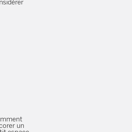
nsidérer
omment
corer un