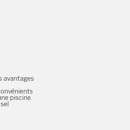
s avantages
convénients
une piscine
 sel