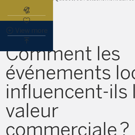
locales est fort.
Abonnez-vous à l'alerte immobiliè
View more
Comment les
événements lo
influencent-ils 
valeur
commerciale ?