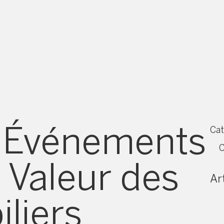
s Événements
Cat
C
 Valeur des
Art
liers