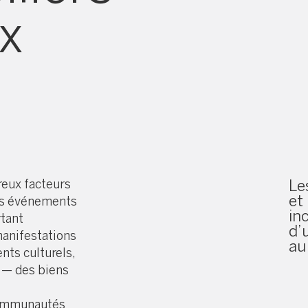
x
eux facteurs
Le
et
les événements
in
rtant
d’
manifestations
au
nts culturels,
r — des biens
communautés