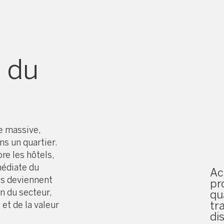
n du
e massive,
s un quartier.
re les hôtels,
médiate du
Ac
nts deviennent
pr
n du secteur,
qu
tra
 et de la valeur
di