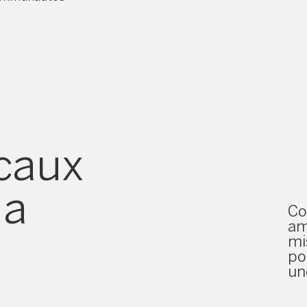
re
caux
la
C
am
mi
po
un