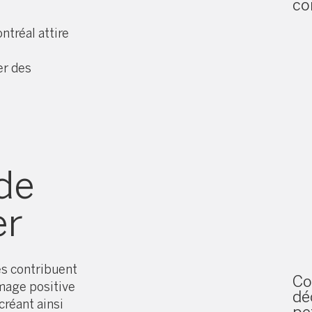
co
ntréal attire
er des
 de
er
es contribuent
C
image positive
dé
créant ainsi