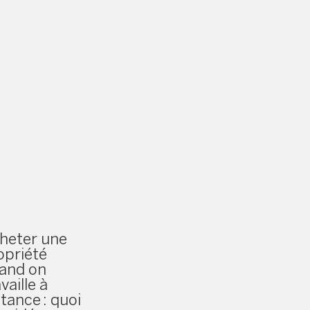
heter une
opriété
and on
vaille à
stance : quoi