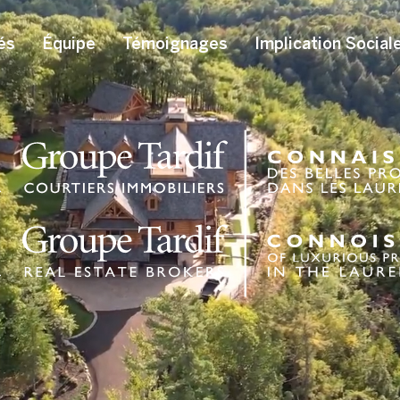
és
Équipe
Témoignages
Implication Social