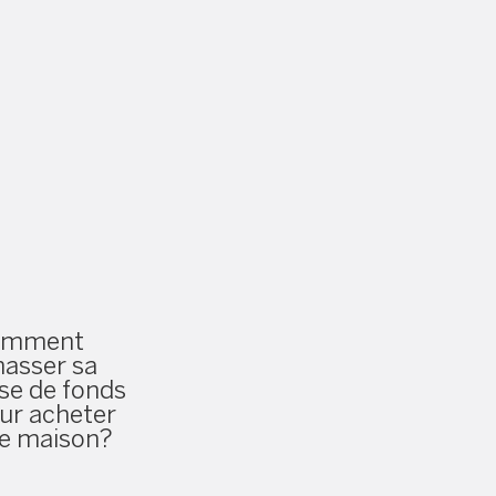
omment
asser sa
se de fonds
ur acheter
e maison?