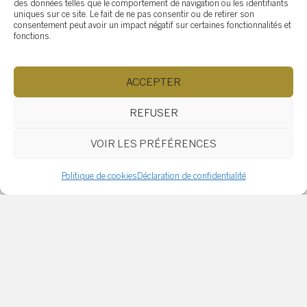
des données telles que le comportement de navigation ou les identifiants
uniques sur ce site. Le fait de ne pas consentir ou de retirer son
Si vous pensez à la revente
, gardez en tête
consentement peut avoir un impact négatif sur certaines fonctionnalités et
fonctions.
les attentes des acheteurs dans votre
secteur.
ACCEPTER
REFUSER
Parlez-en à un
professionnel!
VOIR LES PRÉFÉRENCES
Politique de cookies
Déclaration de confidentialité
Vous planifiez rénover votre salle de bain et
vous hésitez sur l’importance du bain?
Contactez-moi dès aujourd’hui!
En tant que
courtier immobilier expérimenté au Québec, je
peux vous guider pour faire les bons choix et
maximiser la valeur de votre propriété.