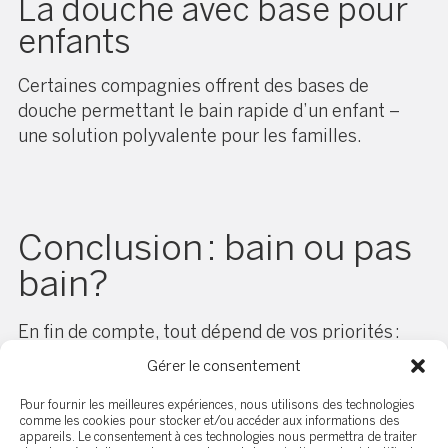
La douche avec base pour
enfants
Certaines compagnies offrent des bases de
douche permettant le bain rapide d’un enfant –
une solution polyvalente pour les familles.
Conclusion : bain ou pas
bain?
En fin de compte, tout dépend de vos priorités :
Gérer le consentement
Si vous misez sur votre confort personnel
,
Pour fournir les meilleures expériences, nous utilisons des technologies
une douche moderne peut être un excellent
comme les cookies pour stocker et/ou accéder aux informations des
appareils. Le consentement à ces technologies nous permettra de traiter
choix.