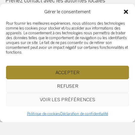
Prenez contact avec les autorités locales
compétentes, telles que les services d’urbanisme,
Gérer le consentement
les services de sécurité incendie, et les bureaux de
zonage, pour obtenir des informations détaillées
Pour fournir les meilleures expériences, nous utilisons des technologies
comme les cookies pour stocker et/ou accéder aux informations des
sur les exigences et les démarches à suivre pour
appareils. Le consentement à ces technologies nous permettra de traiter
obtenir les autorisations nécessaires. Ils pourront
des données telles que le comportement de navigation ou les identifiants
uniques sur ce site. Le fait de ne pas consentir ou de retirer son
vous guider à travers le processus et répondre à
consentement peut avoir un impact négatif sur certaines fonctionnalités et
toutes vos questions.
fonctions.
Préparation et soumission de la documentation :
ACCEPTER
REFUSER
Préparez soigneusement toute la documentation
requise, y compris les plans d’aménagement, les
VOIR LES PRÉFÉRENCES
spécifications techniques, les relevés fonciers, les
attestations d’assurance, et tout autre document
Politique de cookies
Déclaration de confidentialité
demandé par les autorités. Assurez-vous de
remplir correctement les formulaires de demande