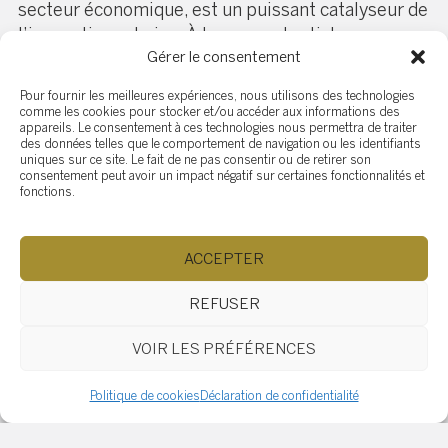
secteur économique, est un puissant catalyseur de
l’innovation urbaine. À travers cet article, nous
Gérer le consentement
avons exploré comment ces espaces commerciaux
façonnent non seulement l’économie des villes,
Pour fournir les meilleures expériences, nous utilisons des technologies
mais aussi leur paysage social, culturel et
comme les cookies pour stocker et/ou accéder aux informations des
appareils. Le consentement à ces technologies nous permettra de traiter
technologique. Les infrastructures commerciales
des données telles que le comportement de navigation ou les identifiants
modernes vont au-delà de la simple fourniture
uniques sur ce site. Le fait de ne pas consentir ou de retirer son
consentement peut avoir un impact négatif sur certaines fonctionnalités et
d’espaces de vente et de bureaux ; elles sont des
fonctions.
incubateurs d’idées, des pôles de créativité et des
moteurs de progrès.
ACCEPTER
Que ce soit par le biais d’espaces de coworking
REFUSER
favorisant la collaboration, de projets immobiliers
novateurs qui redéfinissent le paysage urbain, ou
VOIR LES PRÉFÉRENCES
de leur rôle dans le renforcement de l’écosystème
économique local, l’immobilier commercial est au
Politique de cookies
Déclaration de confidentialité
cœur de la dynamique innovante des villes. Il
stimule l’émergence de nouvelles industries,