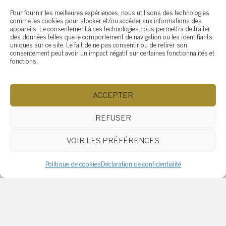
Pour fournir les meilleures expériences, nous utilisons des technologies
comme les cookies pour stocker et/ou accéder aux informations des
appareils. Le consentement à ces technologies nous permettra de traiter
des données telles que le comportement de navigation ou les identifiants
uniques sur ce site. Le fait de ne pas consentir ou de retirer son
Comment donner une 2e vie
consentement peut avoir un impact négatif sur certaines fonctionnalités et
(une 2e vocation) à un
fonctions.
garage qu’on utilise pas
ACCEPTER
REFUSER
Comment gérer les fourmis,
millipèdes et autres
VOIR LES PRÉFÉRENCES
insectes?
Politique de cookies
Déclaration de confidentialité
Comment amasser sa mise
de fonds pour acheter une