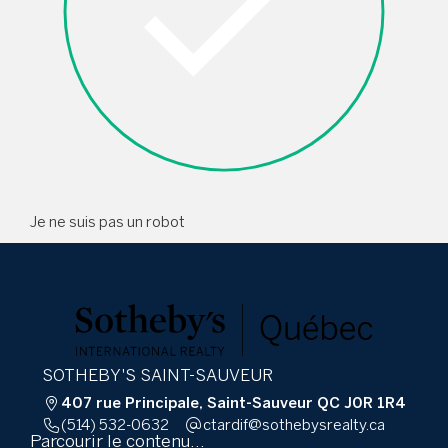
Je ne suis pas un robot
SOTHEBY'S SAINT-SAUVEUR
407 rue Principale, Saint-Sauveur QC J0R 1R4
(514) 532-0632
ac.ytlaersybehtos@fidratc
Parcourir le contenu...