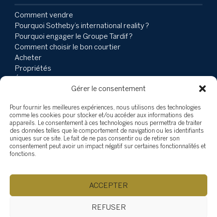
Comment vendre
Pourquoi Sotheby’s international reality ?
Pourquoi engager le Groupe Tardif ?
Comment choisir le bon courtier
Acheter
Propriétés
Équipe
Gérer le consentement
Témoignages
Implication Sociale
Pour fournir les meilleures expériences, nous utilisons des technologies
Blogue
comme les cookies pour stocker et/ou accéder aux informations des
Vlogue
appareils. Le consentement à ces technologies nous permettra de traiter
des données telles que le comportement de navigation ou les identifiants
uniques sur ce site. Le fait de ne pas consentir ou de retirer son
Explorer les propriétés
consentement peut avoir un impact négatif sur certaines fonctionnalités et
fonctions.
Par catégories
Par régions
ACCEPTER
©Chantale Tardif, 2026
REFUSER
Propulsé par
Aliquando 3, ID-3 Innovations