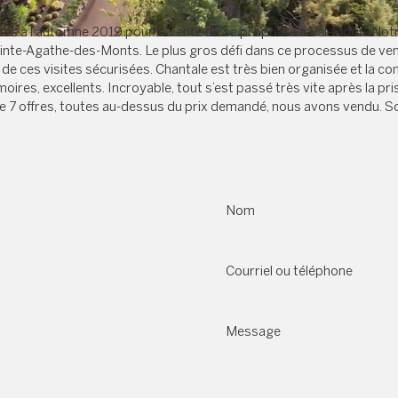
ices à l’automne 2019 pour la vente de sa propriété à Val-Morin. Notre
nte-Agathe-des-Monts. Le plus gros défi dans ce processus de vente
 de ces visites sécurisées. Chantale est très bien organisée et la co
ires, excellents. Incroyable, tout s’est passé très vite après la pr
al de 7 offres, toutes au-dessus du prix demandé, nous avons vendu. 
Nom
Courriel ou téléphone
Message