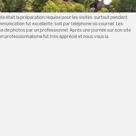
 objectif immobilier était la vente de notre maison, une joli petit
 était la préparation requise pour les visites, surtout pendant
mmunication fut excellente, soit par téléphone où courriel. Les
ise de photos par un professionnel. Après une journée sur son site
Son professionnalisme fut très apprécié et nous vous la