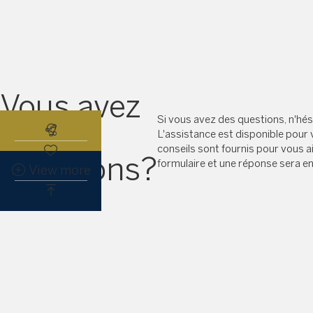
Vous avez
Si vous avez des questions, n'hé
des
Abonnez-vous à l'alerte immobilière
L'assistance est disponible pour 
conseils sont fournis pour vous ai
questions?
formulaire et une réponse sera e
View more