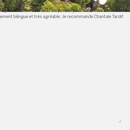
çu de Chantale; elle s’est surpassée pour nous aider à vendre le
aitement bilingue et très agréable. Je recommande Chantale Tardif