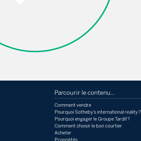
Parcourir le contenu...
Comment vendre
Pourquoi Sotheby’s international reality ?
Pourquoi engager le Groupe Tardif ?
Comment choisir le bon courtier
Acheter
Propriétés