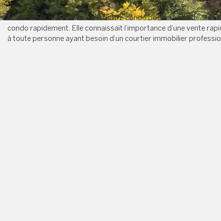
Mon mari et moi avons vendu notre condo de Ste-Anne-de-Bellevue
condo rapidement. Elle connaissait l’importance d’une vente rapid
à toute personne ayant besoin d’un courtier immobilier professio