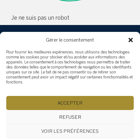
Je ne suis pas un robot
Gérer le consentement
Pour fournir les meilleures expériences, nous utilisons des technologies
comme les cookies pour stocker et/ou accéder aux informations des
appareils. Le consentement à ces technologies nous permettra de traiter
des données telles que le comportement de navigation ou les identifiants
SOTHEBY'S SAINT-SAUVEUR
uniques sur ce site. Le fait de ne pas consentir ou de retirer son
consentement peut avoir un impact négatif sur certaines fonctionnalités et
407 rue Principale, Saint-Sauveur QC J0R 1R4
fonctions.
(514) 532-0632
ac.ytlaersybehtos@fidratc
Parcourir le contenu...
ACCEPTER
Comment vendre
Pourquoi Sotheby’s international reality ?
REFUSER
Pourquoi engager le Groupe Tardif ?
VOIR LES PRÉFÉRENCES
Comment choisir le bon courtier