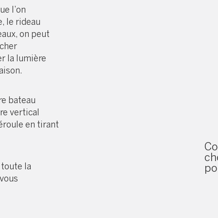
ue l’on
, le rideau
eaux, on peut
acher
r la lumière
aison.
ore bateau
re vertical
éroule en tirant
C
ch
toute la
po
 vous