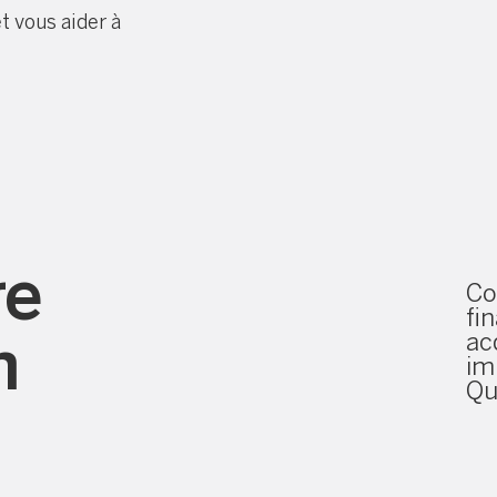
et vous aider à
re
re
C
fi
n
ac
im
Q