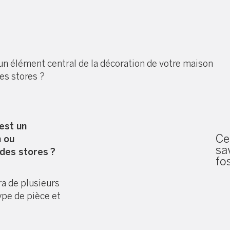
 un élément central de la décoration de votre maison
des stores ?
est un
Ce
n ou
sav
 des stores ?
fo
ra de plusieurs
type de pièce et