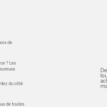
hoix de
èce ? Les
eureuse.
De
lo
ac
rdez du côté
ma
aux de toutes