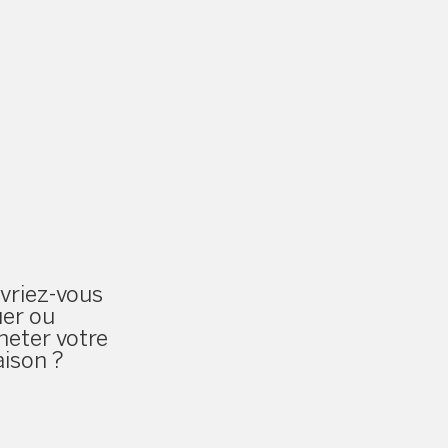
vriez-vous
uer ou
heter votre
ison ?