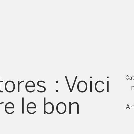
ores : Voici
Cat
D
e le bon
Art