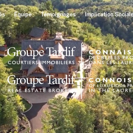
és
Équipe
Témoignages
Implication Social