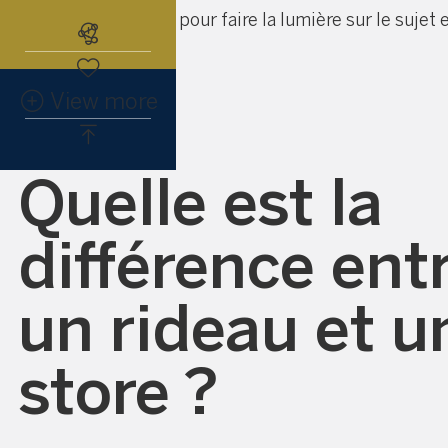
Voici un petit guide pour faire la lumière sur le sujet 
Abonnez-vous à l'alerte immobiliè
faire bon choix.
View more
Quelle est la
différence ent
un rideau et u
store ?