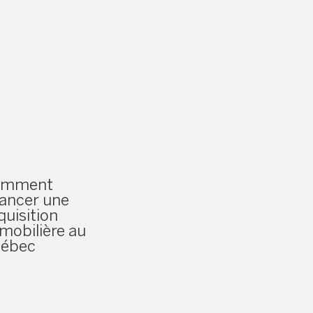
omment
nancer une
quisition
mobilière au
uébec