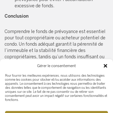
excessive de fonds.
Conclusion
Comprendre le fonds de prévoyance est essentiel
pour tout copropriétaire ou acheteur potentiel de
condo. Un fonds adéquat garantit la pérennité de
l’immeuble et la stabilité financière des
copropriétaires, tandis qu’un fonds insuffisant ou
excessif peut entraîner des problèmes financiers
Gérer le consentement
ou des contributions inutiles. En examinant
attentivement les états financiers, le carnet
Pour fournir les meilleures expériences, nous utilisons des technologies
comme les cookies pour stocker et/ou accéder aux informations des
d’entretien, et en consultant des experts, vous
appareils. Le consentement à ces technologies nous permettra de traiter
pouvez évaluer la santé du fonds de prévoyance et
des données telles que le comportement de navigation ou les identifiants
uniques sur ce site. Le fait de ne pas consentir ou de retirer son
prendre des décisions éclairées.
consentement peut avoir un impact négatif sur certaines fonctionnalités et
fonctions.
Pour plus d’informations ou des conseils