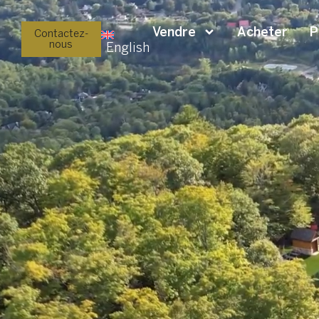
Vendre
Acheter
P
Contactez-
nous
English