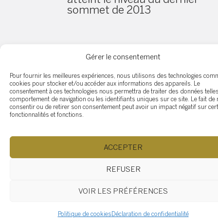
sommet de 2013
Comment remédier à l’humidi
Gérer le consentement
dans une salle de bain : conseil
pratiques pour un environnem
Pour fournir les meilleures expériences, nous utilisons des technologies com
cookies pour stocker et/ou accéder aux informations des appareils. Le
sain
consentement à ces technologies nous permettra de traiter des données telles
comportement de navigation ou les identifiants uniques sur ce site. Le fait de
consentir ou de retirer son consentement peut avoir un impact négatif sur cer
fonctionnalités et fonctions.
Quelle est la meilleure saison 
acheter ou vendre une maison
ACCEPTER
REFUSER
VOIR LES PRÉFÉRENCES
Les avantages et les
Politique de cookies
Déclaration de confidentialité