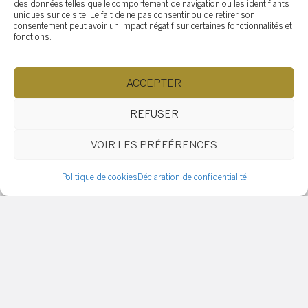
Plancher de bois d’ingénierie
des données telles que le comportement de navigation ou les identifiants
: Qu’est-ce que c’est et quels
uniques sur ce site. Le fait de ne pas consentir ou de retirer son
consentement peut avoir un impact négatif sur certaines fonctionnalités et
sont ses avantages face au
fonctions.
bois franc ?
ACCEPTER
5 signes inquiétants lorsque
REFUSER
vous visitez une maison à
vendre
VOIR LES PRÉFÉRENCES
Politique de cookies
Déclaration de confidentialité
Comment bien entretenir
ses gouttières (et pourquoi
c’est crucial)