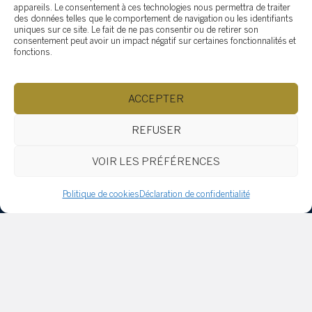
appareils. Le consentement à ces technologies nous permettra de traiter
des données telles que le comportement de navigation ou les identifiants
uniques sur ce site. Le fait de ne pas consentir ou de retirer son
consentement peut avoir un impact négatif sur certaines fonctionnalités et
fonctions.
ACCEPTER
SOTHEBY'S SAINT-SAUVEUR
407 rue Principale, Saint-Sauveur QC J0R 1R4
REFUSER
(514) 532-0632
ac.ytlaersybehtos@fidratc
Parcourir le contenu...
VOIR LES PRÉFÉRENCES
Comment vendre
Politique de cookies
Déclaration de confidentialité
Pourquoi Sotheby’s international reality ?
Pourquoi engager le Groupe Tardif ?
Comment choisir le bon courtier
Acheter
Propriétés
Équipe