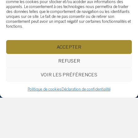
comme les cookies pour stocker et/ou accéder aux informations des
appareils. Le consentement à ces technologies nous permettra de traiter
des données telles que le comportement de navigation ou les identifiants
uniques sur ce site. Le fait de ne pas consentir ou de retirer son
consentement peut avoir un impact négatif sur certaines fonctionnalités et
fonctions.
ACCEPTER
REFUSER
Je ne suis pas un robot
VOIR LES PRÉFÉRENCES
Politique de cookies
Déclaration de confidentialité
SOTHEBY'S SAINT-SAUVEUR
407 rue Principale, Saint-Sauveur QC J0R 1R4
(514) 532-0632
ac.ytlaersybehtos@fidratc