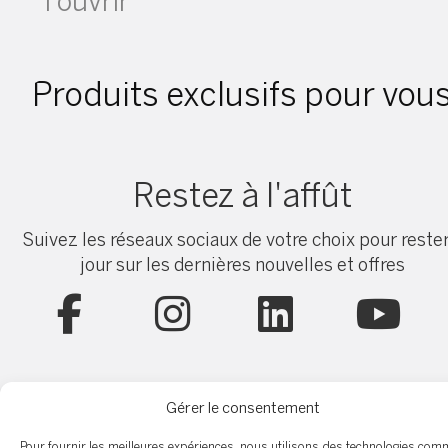
l'ouvrir
Produits exclusifs pour vou
Restez à l'affût
Suivez les réseaux sociaux de votre choix pour rester
jour sur les dernières nouvelles et offres
Gérer le consentement
Ce que les clients ont à dire
Pour fournir les meilleures expériences, nous utilisons des technologies com