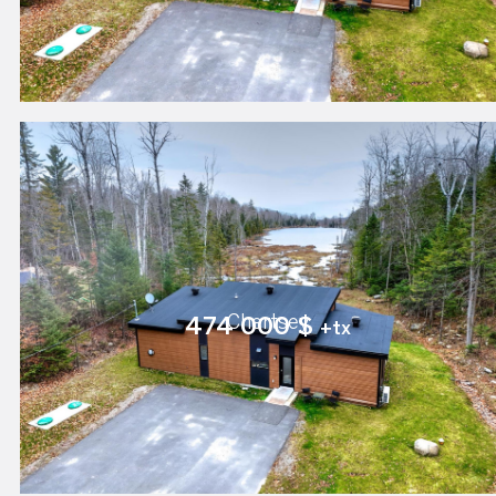
Chertsey
474 000 $
+tx