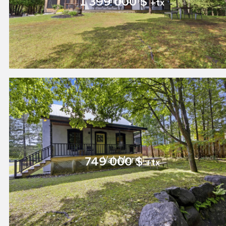
Val-Morin
1 399 000 $
+tx
Val-Morin
749 000 $
+tx