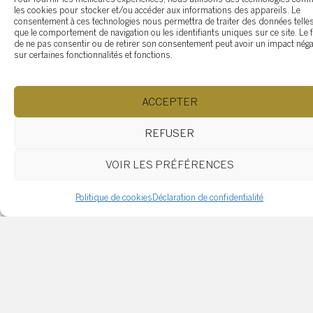
Découvrez les témoignages de clients satisfaits. Leu
les cookies pour stocker et/ou accéder aux informations des appareils. Le
consentement à ces technologies nous permettra de traiter des données telle
expériences et leurs retours sont un témoignage de 
que le comportement de navigation ou les identifiants uniques sur ce site. Le f
de ne pas consentir ou de retirer son consentement peut avoir un impact néga
qualité des services et du dévouement de Chantale
sur certaines fonctionnalités et fonctions.
Tardif. Lisez leurs histoires et voyez comment Chant
Tardif peut vous aider à atteindre vos objectifs
immobiliers.
ACCEPTER
REFUSER
Vous avez des questions?
VOIR LES PRÉFÉRENCES
Si vous avez des questions, n'hésitez pas à demande
Politique de cookies
Déclaration de confidentialité
L'assistance est disponible pour vos besoins. Le suppo
les conseils sont fournis pour vous aider. N'hésitez pa
remplir ce formulaire et une réponse sera envoyée dès
possible.