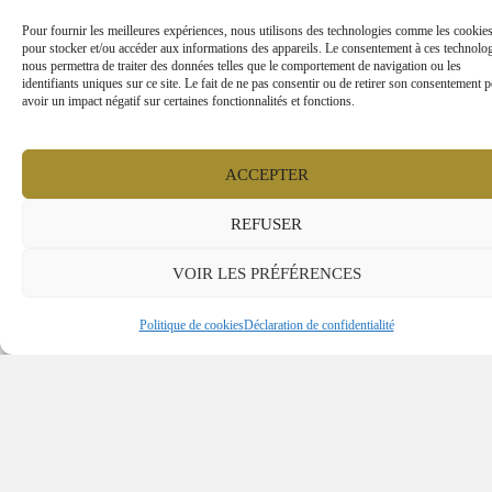
Pour fournir les meilleures expériences, nous utilisons des technologies comme les cookie
pour stocker et/ou accéder aux informations des appareils. Le consentement à ces technolo
Vous avez des questions?
nous permettra de traiter des données telles que le comportement de navigation ou les
identifiants uniques sur ce site. Le fait de ne pas consentir ou de retirer son consentement p
avoir un impact négatif sur certaines fonctionnalités et fonctions.
Si vous avez des questions, n'hésitez pas à demander! L'assis
est disponible pour vos besoins. Le support et les conseils 
ACCEPTER
fournis pour vous aider. N'hésitez pas à remplir ce formulair
une réponse sera envoyée dès que possible.
REFUSER
VOIR LES PRÉFÉRENCES
Nom
Politique de cookies
Déclaration de confidentialité
Courriel ou téléphone
Message