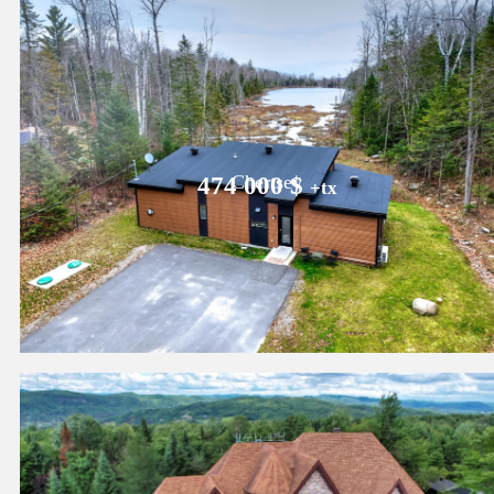
Chertsey
474 000 $
+tx